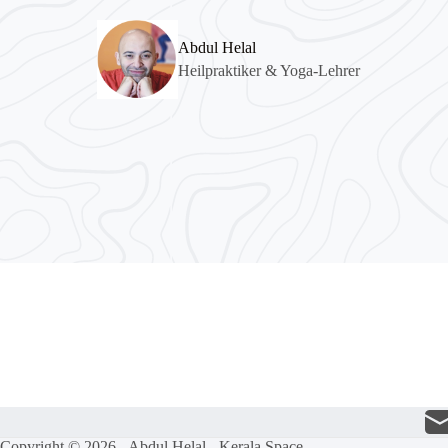
Abdul Helal
Heilpraktiker & Yoga-Lehrer
Copyright © 2026 - Abdul Helal - Kerala Space