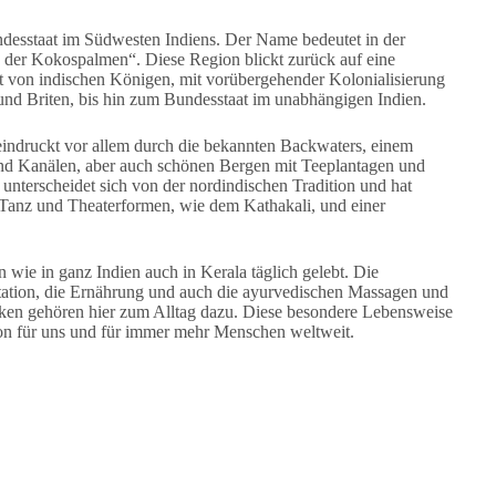
ndesstaat im Südwesten Indiens. Der Name bedeutet in der
der Kokospalmen“. Diese Region blickt zurück auf eine
rt von indischen Königen, mit vorübergehender Kolonialisierung
und Briten, bis hin zum Bundesstaat im unabhängigen Indien.
eindruckt vor allem durch die bekannten Backwaters, einem
nd Kanälen, aber auch schönen Bergen mit Teeplantagen und
unterscheidet sich von der nordindischen Tradition und hat
, Tanz und Theaterformen, wie dem Kathakali, und einer
wie in ganz Indien auch in Kerala täglich gelebt. Die
ation, die Ernährung und auch die ayurvedischen Massagen und
iken gehören hier zum Alltag dazu. Diese besondere Lebensweise
ation für uns und für immer mehr Menschen weltweit.