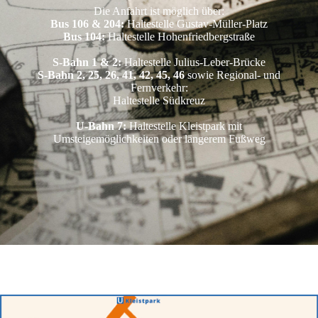
Die Anfahrt ist möglich über:
Bus 106 & 204:
Haltestelle Gustav-Müller-Platz
Bus 104:
Haltestelle Hohenfriedbergstraße
S-Bahn 1 & 2:
Haltestelle Julius-Leber-Brücke
S-Bahn 2, 25, 26, 41, 42, 45, 46
sowie Regional- und
Fernverkehr:
Haltestelle Südkreuz
U-Bahn 7:
Haltestelle Kleistpark mit
Umsteigemöglichkeiten oder längerem Fußweg